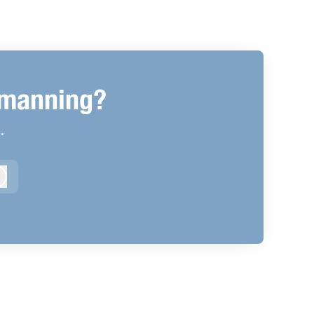
emanning?
.
Logga in