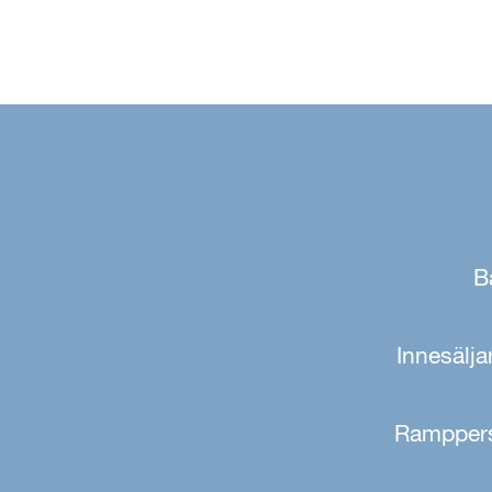
B
Innesälja
Rampperso