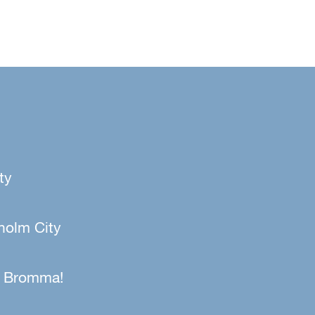
ty
kholm City
er Bromma!