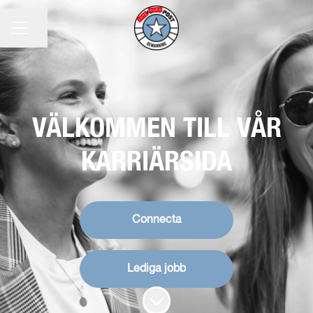
KARRIÄRMENY
Dela sidan
VÄLKOMMEN TILL VÅR
KARRIÄRSIDA
Connecta
Lediga jobb
Skrolla för mer innehåll