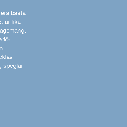
rera bästa
t är lika
ngagemang,
e för
en
cklas
g speglar