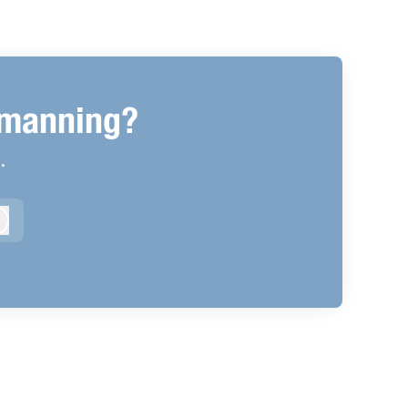
emanning?
.
Logga in